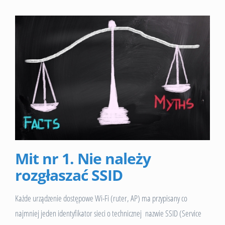
Mit nr 1. Nie należy
rozgłaszać SSID
Każde urządzenie dostępowe Wi-Fi (ruter, AP) ma przypisany co
najmniej jeden identyfikator sieci o technicznej nazwie SSID (Service