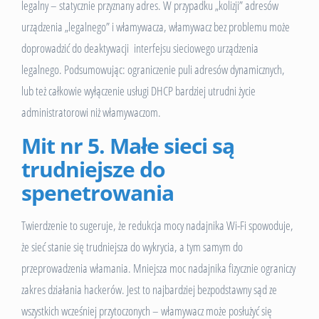
legalny – statycznie przyznany adres. W przypadku „kolizji” adresów
urządzenia „legalnego” i włamywacza, włamywacz bez problemu może
doprowadzić do deaktywacji interfejsu sieciowego urządzenia
legalnego. Podsumowując: ograniczenie puli adresów dynamicznych,
lub też całkowie wyłączenie usługi DHCP bardziej utrudni życie
administratorowi niż włamywaczom.
Mit nr 5. Małe sieci są
trudniejsze do
spenetrowania
Twierdzenie to sugeruje, że redukcja mocy nadajnika Wi-Fi spowoduje,
że sieć stanie się trudniejsza do wykrycia, a tym samym do
przeprowadzenia włamania. Mniejsza moc nadajnika fizycznie ograniczy
zakres działania hackerów. Jest to najbardziej bezpodstawny sąd ze
wszystkich wcześniej przytoczonych – włamywacz może posłużyć się