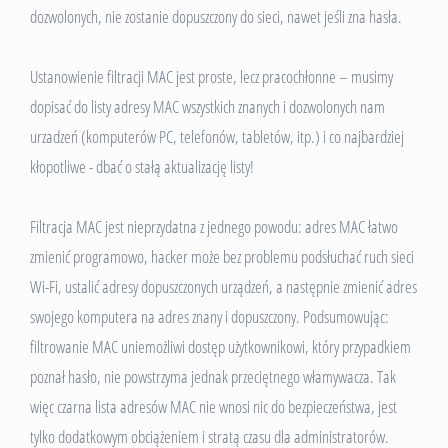
dozwolonych, nie zostanie dopuszczony do sieci, nawet jeśli zna hasła.
Ustanowienie filtracji MAC jest proste, lecz pracochłonne – musimy
dopisać do listy adresy MAC wszystkich znanych i dozwolonych nam
urzadzeń (komputerów PC, telefonów, tabletów, itp.) i co najbardziej
kłopotliwe - dbać o stałą aktualizację listy!
Filtracja MAC jest nieprzydatna z jednego powodu: adres MAC łatwo
zmienić programowo, hacker może bez problemu podsłuchać ruch sieci
Wi-Fi, ustalić adresy dopuszczonych urządzeń, a następnie zmienić adres
swojego komputera na adres znany i dopuszczony. Podsumowując:
filtrowanie MAC uniemożliwi dostęp użytkownikowi, który przypadkiem
poznał hasło, nie powstrzyma jednak przeciętnego włamywacza. Tak
więc czarna lista adresów MAC nie wnosi nic do bezpieczeństwa, jest
tylko dodatkowym obciążeniem i stratą czasu dla administratorów.