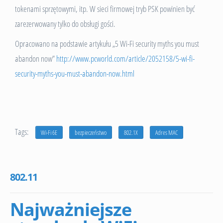
tokenami sprzętowymi, itp. W sieci firmowej tryb PSK powinien być
zarezerwowany tylko do obsługi gości.
Opracowano na podstawie artykułu „5 Wi-Fi security myths you must
abandon now”
http://www.pcworld.com/article/2052158/5-wi-fi-
security-myths-you-must-abandon-now.html
Tags:
Wi-Fi 6E
bezpieczeństwo
802.1X
Adres MAC
802.11
Najważniejsze