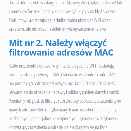
do/od sieci, pakietów z danymi, itp.. Skanery Wi-Fi, takie jak Kismet lub
CommView for WiFi będą w stanie wykryć ukryty SSID błyskawicznie.
Podsumowując: stosując tę technikę można ukryć sieć WiFi przed
sąsiadem, ale nie przed nastoletnim włamywaczem-amatorem.
Mit nr 2. Należy włączyć
filtrowanie adresów MAC
Każde urządzenie sieciowe, w tym także urządzenia Wi-Fi posiadają
unikalny adres sprzętowy – MAC (Media Access Control). Adres MAC
ma postać ciągu cyfr szesnastkowych, np: 00:02:D1:1A:2D:12. MAC
używany jest do określania nadawcy i odbiorcy pakietu danych (ramki).
Popularny mit głosi, że filtrując ruch sieciowy poprzez dopuszczenie tylko
znanych adresów MAC (tj. tylko znanych nam urzadzeń) eliminujemy
niechcianych i potencjalnie niebezpiecznych użytkowników. Użytkownik
korzystający z urządzenia o adresie nie znajdującym się na liście