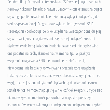
Set Identifier). Domyślnie ruter rozgłasza SSID w specjalnych ramkach
sieciowych (komunikatach) o nazwie „Beacon” – dzięki temu znajdujące
się w jego pobliżu urządzenia klienckie mogą wykryć i podłączyć się do
sieci bezprzewodowej. Programowe wyłączenie rozgłaszania SSID
(teoretycznie) podwoduje, że tylko urządzenia „wiedzące” o znajdującej
się w ich zasiegu sieci będą w stanie się do niej podłączyć. Pozostali
użytkownicy nie będą świadomi istnienia naszej sieci, nie będzie więc
ona podatna na próby skanowania, włamania itp. W praktyce
wyłączenie rozgłaszania SSID nie powoduje, że sieć staje się
niewidoczna, nie będzie tylko wykrywana przez niektóre urządzenia.
Hakerzy bez problemu są w stanie wykryć obecność „ukrytej” sieci – co
więcj, fakt, że jest ona ukryta może być zachętą do włamania (skoro
została ukryta, to może znajduje się w niej coś ciekawego?). Ukrycie sieci
nie ma wpływu na możliwość podsłuchania wszystkich pozostałych
komunikatów, w tym związanych z podłączeniem i odłączeniem urządzeń