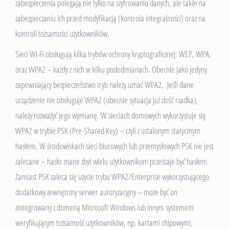
zabezpieczenia polegają nie tylko na szyfrowaniu danych, ale także na
zabezpieczaniu ich przed modyfikacją (kontrola integralności) oraz na
kontroli tożsamości użytkowników.
Sieci Wi-Fi obsługują kilka trybów ochrony kryptograficznej: WEP, WPA,
oraz WPA2 – każdy z nich w kilku pododmianach. Obecnie jako jedyny
zapewniający bezpieczeństwo tryb należy uznać WPA2. Jeśli dane
urządzenie nie obsługuje WPA2 (obecnie sytuacja już dość rzadka),
należy rozważyć jego wymianę. W sieciach domowych wykorzystuje się
WPA2 w trybie PSK (Pre-Shared Key) – czyli z ustalonym statycznym
hasłem. W środowiskach sieci biurowych lub przemysłowych PSK nie jest
zalecane – hasło znane zbyt wielu użytkownikom przestaje być hasłem.
Zamiast PSK zaleca się użycie trybu WPA2/Enterprise wykorzystującego
dodatkowy zewnętrzny serwer autoryzacyjny – może być on
zintegrowany z domeną Microsoft Windows lub innym systemem
weryfikującym tożsamość użytkowników, np. kartami chipowymi,