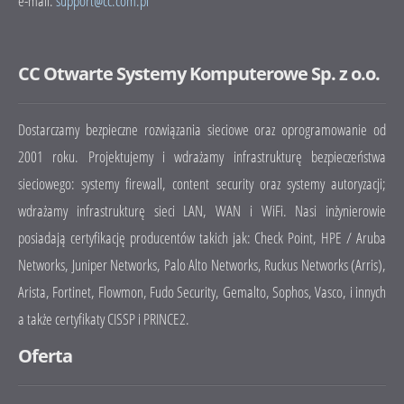
e-mail:
support
@cc.com.pl
CC Otwarte Systemy Komputerowe Sp. z o.o.
Dostarczamy bezpieczne rozwiązania sieciowe oraz oprogramowanie od
2001 roku. Projektujemy i wdrażamy infrastrukturę bezpieczeństwa
sieciowego: systemy firewall, content security oraz systemy autoryzacji;
wdrażamy infrastrukturę sieci LAN, WAN i WiFi. Nasi inżynierowie
posiadają certyfikację producentów takich jak: Check Point, HPE / Aruba
Networks, Juniper Networks, Palo Alto Networks, Ruckus Networks (Arris),
Arista, Fortinet, Flowmon, Fudo Security, Gemalto, Sophos, Vasco, i innych
a także certyfikaty CISSP i PRINCE2.
Oferta