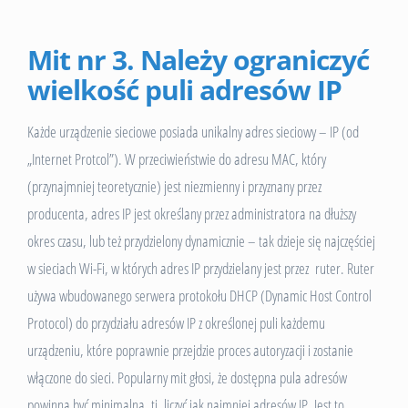
Mit nr 3. Należy ograniczyć
wielkość puli adresów IP
Każde urządzenie sieciowe posiada unikalny adres sieciowy – IP (od
„Internet Protcol”). W przeciwieństwie do adresu MAC, który
(przynajmniej teoretycznie) jest niezmienny i przyznany przez
producenta, adres IP jest określany przez administratora na dłuższy
okres czasu, lub też przydzielony dynamicznie – tak dzieje się najczęściej
w sieciach Wi-Fi, w których adres IP przydzielany jest przez ruter. Ruter
używa wbudowanego serwera protokołu DHCP (Dynamic Host Control
Protocol) do przydziału adresów IP z określonej puli każdemu
urządzeniu, które poprawnie przejdzie proces autoryzacji i zostanie
włączone do sieci. Popularny mit głosi, że dostępna pula adresów
powinna być minimalna, tj. liczyć jak najmniej adresów IP. Jest to