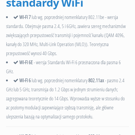
standardy WiFi
Wi-Fi 7
lub wg. poprzedniej nomenklatury 802.11be - wersja
standardu. Obejmuje pasma 2.4, 5 i 6GHz, zawiera szereg mechanizmów
zwiększających przepustowość transmisji i pojemność kanału (QAM 4096,
kanały do 320 MHz, Multi-Link Operation (MLO)). Teoretyczna
przepustowość wynosi 40 Gbps.
Wi-Fi 6E
- wersja Standardu Wi-Fi 6 przeznaczona dla pasma 6
GHz.
Wi-Fi 6
lub wg. poprzedniej nomenklatury
802.11ax
- pasmo 2.4
GHz lub 5 GHz, transmisja do 1.2 Gbps w jednym strumieniu danych;
zagregowana teoretycznie do 14 Gbps. Wprowadza wyższe w stosunku do
ac poziomy modulacji zapewniające szybszą transmisję, ale główne
ulepszenia bazują na optymalizacji samego protokołu.