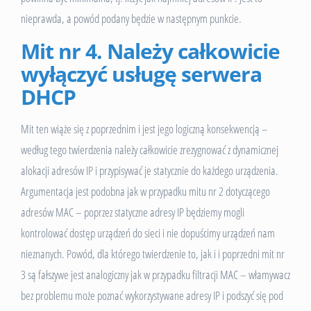
nieprawda, a powód podany będzie w następnym punkcie.
Mit nr 4. Należy całkowicie
wyłączyć usługę serwera
DHCP
Mit ten wiąże się z poprzednim i jest jego logiczną konsekwencją –
według tego twierdzenia należy całkowicie zrezygnować z dynamicznej
alokacji adresów IP i przypisywać je statycznie do każdego urządzenia.
Argumentacja jest podobna jak w przypadku mitu nr 2 dotyczącego
adresów MAC – poprzez statyczne adresy IP będziemy mogli
kontrolować dostęp urządzeń do sieci i nie dopuścimy urządzeń nam
nieznanych. Powód, dla którego twierdzenie to, jak i i poprzedni mit nr
3 są fałszywe jest analogiczny jak w przypadku filtracji MAC – włamywacz
bez problemu może poznać wykorzystywane adresy IP i podszyć się pod