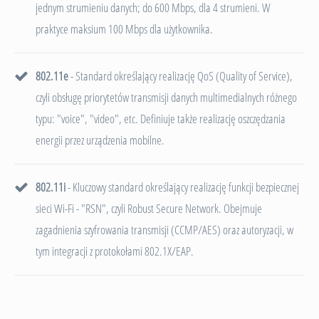
jednym strumieniu danych; do 600 Mbps, dla 4 strumieni. W
praktyce maksium 100 Mbps dla użytkownika.
802.11e
- Standard określający realizację QoS (Quality of Service),
czyli obsługę priorytetów transmisji danych multimedialnych różnego
typu: "voice", "video", etc. Definiuje także realizację oszczędzania
energii przez urządzenia mobilne.
802.11i
- Kluczowy standard określający realizację funkcji bezpiecznej
sieci Wi-Fi - "RSN", czyli Robust Secure Network. Obejmuje
zagadnienia szyfrowania transmisji (CCMP/AES) oraz autoryzacji, w
tym integracji z protokołami 802.1X/EAP.