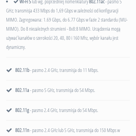
Wi-Fi 5
lub wg. poprzedniej nomenklatury
802.11ac
- pasmo 5
GHz; transmisja 433 Mbps do 1,69 Gbps w zależności od konfiguracji
MIMO. Zagregowana: 1.69 Gbps, do 6.77 Gbps w fazie 2 standardu (MU-
MIMO). Do 8 niezależnych strumieni - 8x8:8 MIMO. Urządzenia mogą
używać kanałów o szerokości 20, 40, 80 i 160 Mhz, wybór kanału jest
dynamiczny.
802.11b
- pasmo 2.4 GHz, transmisja do 11 Mbps.
802.11a
- pasmo 5 GHz, transmisja do 54 Mbps.
802.11g
- pasmo 2.4 GHz, transmisja do 54 Mbps.
802.11n
- pasmo 2.4 GHz lub 5 GHz, transmisja do 150 Mbps w